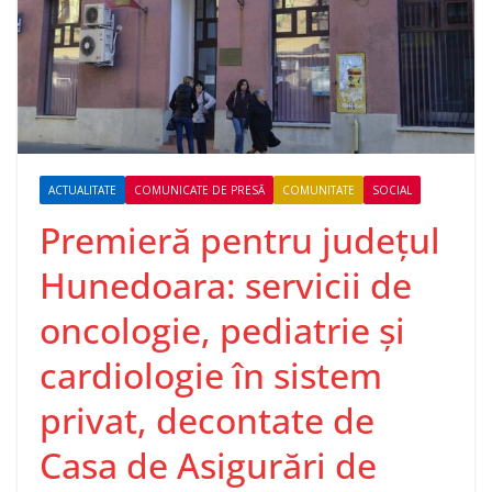
ACTUALITATE
COMUNICATE DE PRESĂ
COMUNITATE
SOCIAL
Premieră pentru județul
Hunedoara: servicii de
oncologie, pediatrie și
cardiologie în sistem
privat, decontate de
Casa de Asigurări de