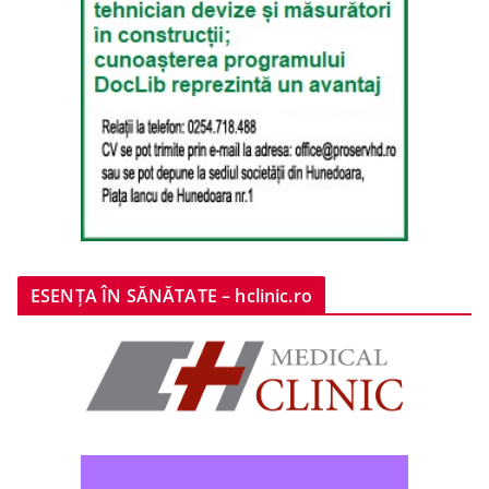
ESENȚA ÎN SĂNĂTATE – hclinic.ro