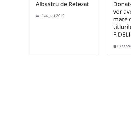
Albastru de Retezat
Donato
vor av
14 august 2019
mare 
titluri
FIDELI
18 sept