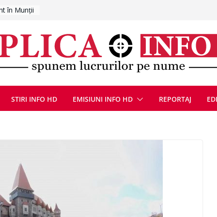
entat pe
ugust 2026
at cu un
Bărbatul a
i/ Bărbat
negociere cu
nțat un
ațe
scopere Evul
STIRI INFO HD
EMISIUNI INFO HD
REPORTAJ
ED
rei
 luna