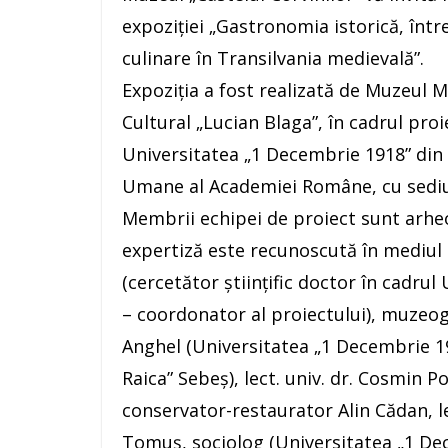
expoziției „Gastronomia istorică, într
culinare în Transilvania medievală”.
Expoziția a fost realizată de Muzeul M
Cultural „Lucian Blaga”, în cadrul pro
Universitatea „1 Decembrie 1918” din Al
Umane al Academiei Române, cu sediul
Membrii echipei de proiect sunt arheol
expertiză este recunoscută în mediul 
(cercetător științific doctor în cadrul
– coordonator al proiectului), muzeogra
Anghel (Universitatea „1 Decembrie 19
Raica” Sebeş), lect. univ. dr. Cosmin P
conservator-restaurator Alin Cădan, le
Tomuș, sociolog (Universitatea „1 Dece