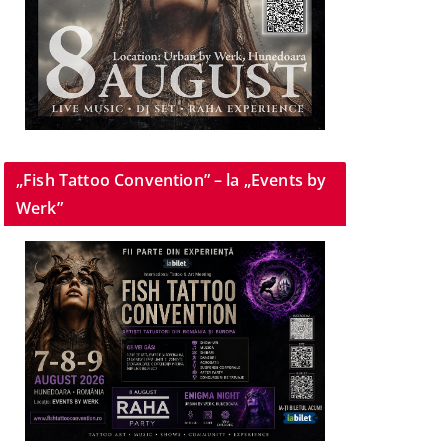
„Fish Tattoo Convention” – la „Events by
Werk”