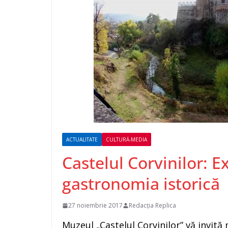
ACTUALITATE
CULTURĂ-MEDIA
Castelul Corvinilor: E
gastronomia istorică
27 noiembrie 2017
Redacția Replica
Muzeul „Castelul Corvinilor” vă invită 