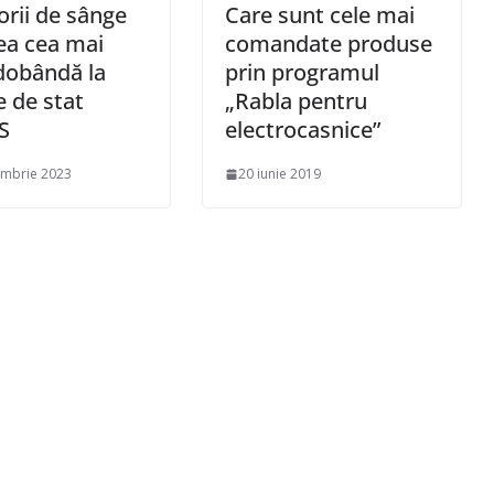
rii de sânge
Care sunt cele mai
ea cea mai
comandate produse
dobândă la
prin programul
le de stat
„Rabla pentru
S
electrocasnice”
embrie 2023
20 iunie 2019