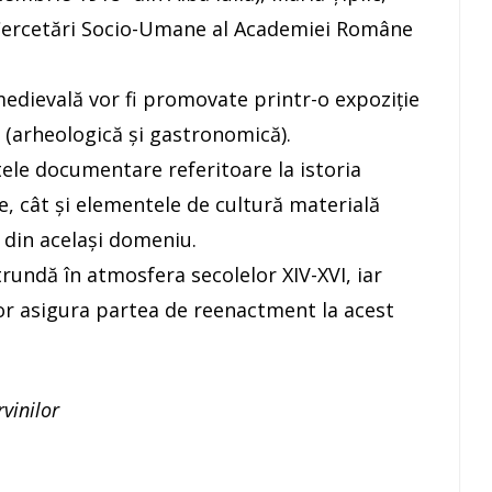
de Cercetări Socio-Umane al Academiei Române
medievală vor fi promovate printr-o expoziţie
arheologică şi gastronomică).
atele documentare referitoare la istoria
e, cât și elementele de cultură materială
e din același domeniu.
rundă în atmosfera secolelor XIV-XVI, iar
or asigura partea de reenactment la acest
vinilor