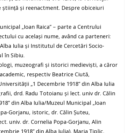
e știință și reenactment. Despre obiceiuri
unicipal „Ioan Raica” – parte a Centrului
iectului cu același nume, având ca parteneri:
ba Iulia şi Institutul de Cercetări Socio-
 în Sibiu.
ogi, muzeografi şi istorici medievişti, a căror
academic, respectiv Beatrice Ciută,
 Universităţii „1 Decembrie 1918” din Alba Iulia
fii, drd. Radu Totoianu şi lect. univ dr. Călin
18” din Alba Iulia/Muzeul Municipal „Ioan
opa-Gorjanu, istoric, dr. Călin Șuteu,
ct. univ. dr. Cornelia Popa-Gorjanu, Alin
mbrie 1918” din Alba Iulia), Maria Ţiplic,