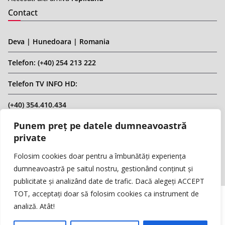
Contact
Deva | Hunedoara | Romania
Telefon: (+40) 254 213 222
Telefon TV INFO HD:
(+40) 354.410.434
Punem preț pe datele dumneavoastră
Email: infohd20@gmail.com
private
Website: www.replicahd.ro
Folosim cookies doar pentru a îmbunătăți experiența
dumneavoastră pe saitul nostru, gestionând conținut și
publicitate și analizând date de trafic. Dacă alegeți ACCEPT
TOT, acceptați doar să folosim cookies ca instrument de
analiză. Atât!
Copyright © REPLICA & INFO HD TV. Toate drepturile rezervate.