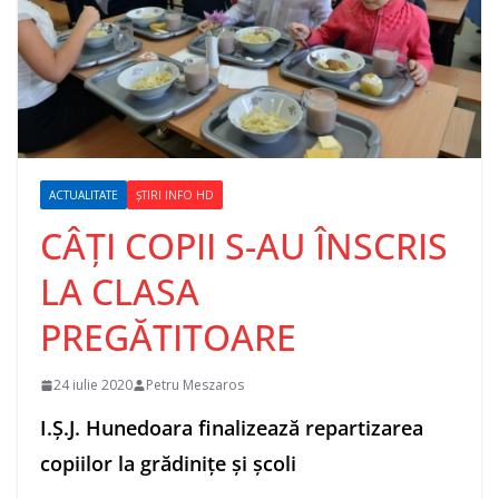
ACTUALITATE
ȘTIRI INFO HD
CÂȚI COPII S-AU ÎNSCRIS
LA CLASA
PREGĂTITOARE
24 iulie 2020
Petru Meszaros
I.Ș.J. Hunedoara finalizează repartizarea
copiilor la grădinițe și școli