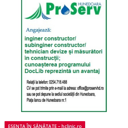
ESENȚA ÎN SĂNĂTATE – hclinic.ro