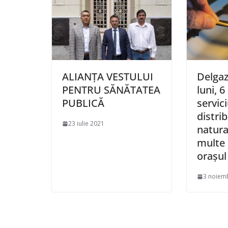
ALIANȚA VESTULUI
Delgaz
PENTRU SĂNĂTATEA
luni, 
PUBLICĂ
servici
distri
23 iulie 2021
natura
multe 
oraşul
3 noiem