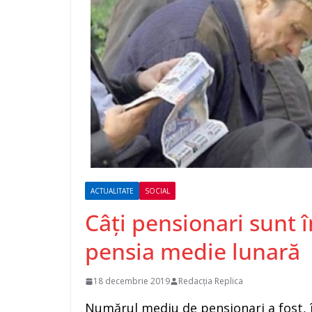
ACTUALITATE
SOCIAL
Câți pensionari sunt 
pensia medie lunară
18 decembrie 2019
Redacția Replica
Numărul mediu de pensionari a fost, în