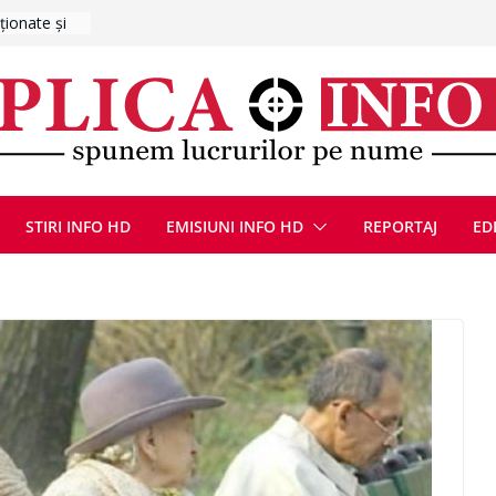
lanțul
E
ȚIE ÎN
STIRI INFO HD
EMISIUNI INFO HD
REPORTAJ
ED