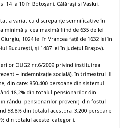
i 14 la 10 în Botoṣani, Călăraşi ṣi Vaslui.
tat a variat cu discrepanţe semnificative în
rea minimă şi cea maximă fiind de 635 de lei
n Giurgiu, 1024 lei în Vrancea faţă de 1632 lei în
ul Bucureşti, ṣi 1487 lei în judeṭul Braṣov).
erilor OUG2 nr.6/2009 privind instituirea
zent – indemnizaţie socială), în trimestrul III
ne, din care: 850.400 persoane din sistemul
tând 18,2% din totalul pensionarilor din
in rândul pensionarilor proveniţi din fostul
nd 58,8% din totalul acestora; 3.200 persoane
% din totalul acestei categorii.