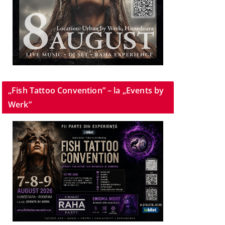
„Fish Tattoo Convention” – la „Events by
Werk”