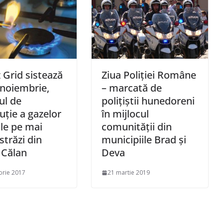
 Grid sistează
Ziua Poliției Române
6 noiembrie,
– marcată de
ul de
poliţiştii hunedoreni
buţie a gazelor
în mijlocul
le pe mai
comunităţii din
străzi din
municipiile Brad şi
 Călan
Deva
brie 2017
21 martie 2019