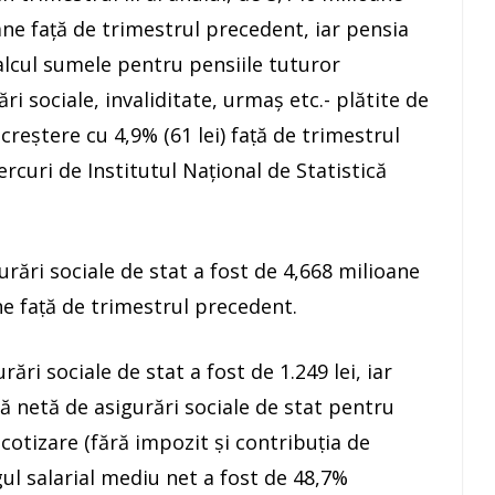
ne faţă de trimestrul precedent, iar pensia
lcul sumele pentru pensiile tuturor
ri sociale, invaliditate, urmaş etc.- plătite de
n creṣtere cu 4,9% (61 lei) faṭă de trimestrul
curi de Institutul Naţional de Statistică
ări sociale de stat a fost de 4,668 milioane
e faṭă de trimestrul precedent.
rări sociale de stat a fost de 1.249 lei, iar
 netă de asigurări sociale de stat pentru
cotizare (fără impozit ṣi contribuṭia de
gul salarial mediu net a fost de 48,7%