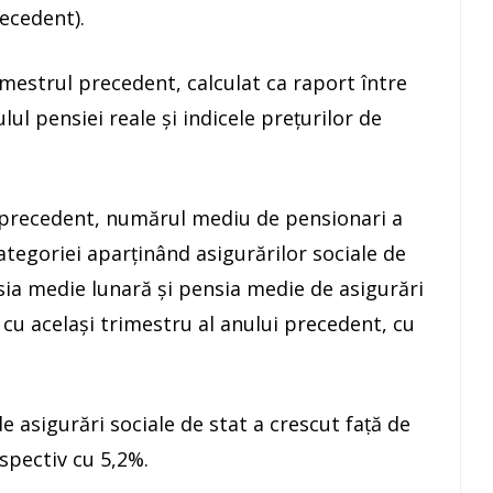
ecedent).
rimestrul precedent, calculat ca raport între
ul pensiei reale şi indicele preţurilor de
i precedent, numărul mediu de pensionari a
categoriei aparţinând asigurărilor sociale de
sia medie lunară şi pensia medie de asigurări
cu acelaşi trimestru al anului precedent, cu
 asigurări sociale de stat a crescut faṭă de
spectiv cu 5,2%.