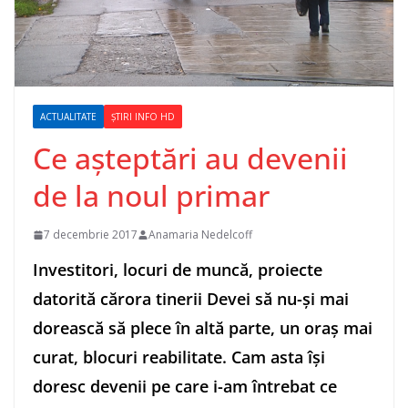
ACTUALITATE
ȘTIRI INFO HD
Ce așteptări au devenii
de la noul primar
7 decembrie 2017
Anamaria Nedelcoff
Investitori, locuri de muncă, proiecte
datorită cărora tinerii Devei să nu-și mai
dorească să plece în altă parte, un oraș mai
curat, blocuri reabilitate. Cam asta își
doresc devenii pe care i-am întrebat ce