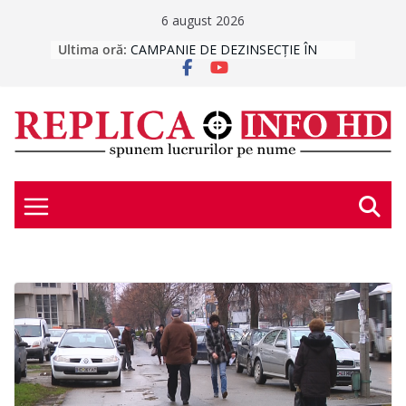
Skip
6 august 2026
to
Ultima oră:
CAMPANIE DE DEZINSECȚIE ÎN DEVA
INCENDII ÎN SERIE
content
ORGANIC / MECANIC
EXPERIENȚE MEDIEVALE
ATELIER DE DEZVOLTARE
PERSONALĂ