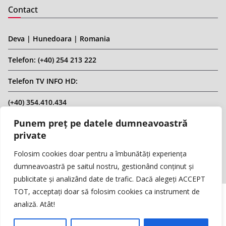
Contact
Deva | Hunedoara | Romania
Telefon: (+40) 254 213 222
Telefon TV INFO HD:
(+40) 354.410.434
Punem preț pe datele dumneavoastră
Email: infohd20@gmail.com
private
Website: www.replicahd.ro
Folosim cookies doar pentru a îmbunătăți experiența
dumneavoastră pe saitul nostru, gestionând conținut și
publicitate și analizând date de trafic. Dacă alegeți ACCEPT
TOT, acceptați doar să folosim cookies ca instrument de
analiză. Atât!
Copyright © REPLICA & INFO HD TV. Toate drepturile rezervate.
Interzisă preluarea de conținut fără specificarea sursei.