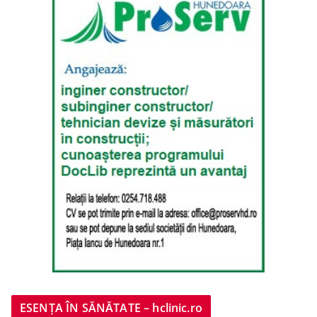
ESENȚA ÎN SĂNĂTATE – hclinic.ro