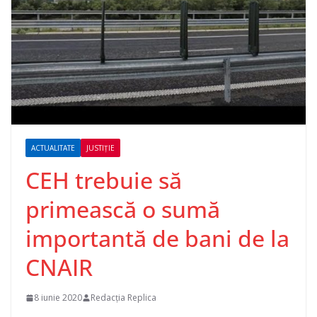
ACTUALITATE
JUSTIȚIE
CEH trebuie să
primească o sumă
importantă de bani de la
CNAIR
8 iunie 2020
Redacția Replica