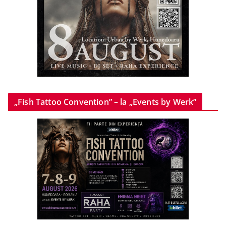
„Fish Tattoo Convention” – la „Events by Werk”