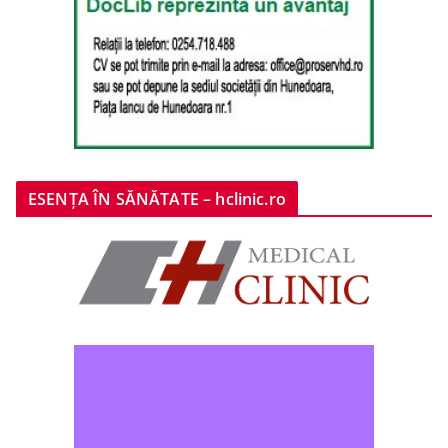
ESENȚA ÎN SĂNĂTATE – hclinic.ro