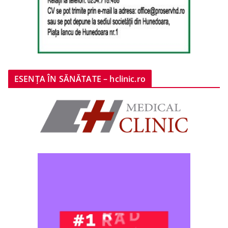
ESENȚA ÎN SĂNĂTATE – hclinic.ro