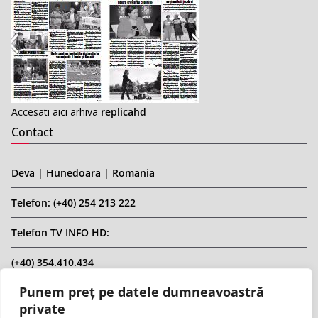
Accesati aici arhiva
replicahd
Contact
Deva | Hunedoara | Romania
Telefon: (+40) 254 213 222
Telefon TV INFO HD:
(+40) 354.410.434
Punem preț pe datele dumneavoastră
Email: infohd20@gmail.com
private