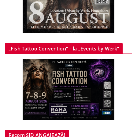
„Fish Tattoo Convention” – la „Events by Werk”
Recom SID ANGAJEAZĂ!