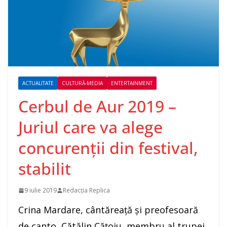
ACTUALITATE
CULTURĂ-MEDIA
ENTERTAINMENT
Cerbul de Aur 2019 –
Juriul care va alege
concurenţii din festival,
stabilit
9 iulie 2019
Redacția Replica
Crina Mardare, cântăreaţă şi preofesoară
de canto, Cătălin Căţoiu, membru al trupei