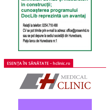
ESENȚA ÎN SĂNĂTATE – hclinic.ro