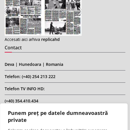
Accesati aici arhiva
replicahd
Contact
Deva | Hunedoara | Romania
Telefon: (+40) 254 213 222
Telefon TV INFO HD:
(+40) 354.410.434
Punem preț pe datele dumneavoastră
Email: infohd20@gmail.com
private