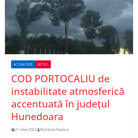
ACTUALITATE
METEO
COD PORTOCALIU de
instabilitate atmosferică
accentuată în județul
Hunedoara
21 iulie 2023
Redacția Replica