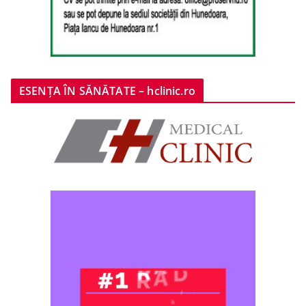
ESENȚA ÎN SĂNĂTATE – hclinic.ro