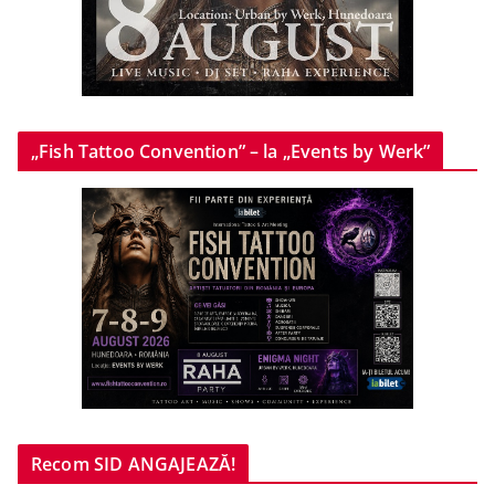
„Fish Tattoo Convention” – la „Events by Werk”
Recom SID ANGAJEAZĂ!