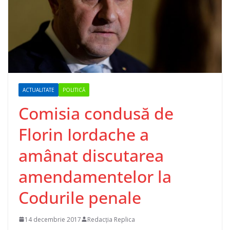
ACTUALITATE
POLITICĂ
Comisia condusă de
Florin Iordache a
amânat discutarea
amendamentelor la
Codurile penale
14 decembrie 2017
Redacția Replica