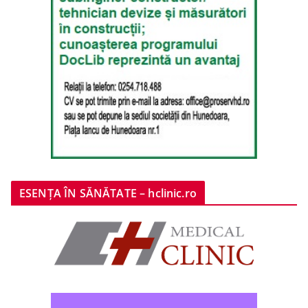
ESENȚA ÎN SĂNĂTATE – hclinic.ro