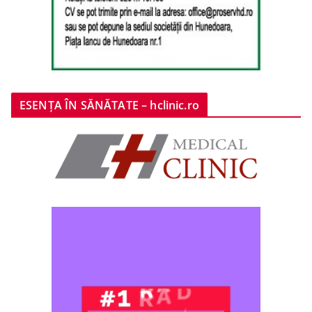
ESENȚA ÎN SĂNĂTATE – hclinic.ro