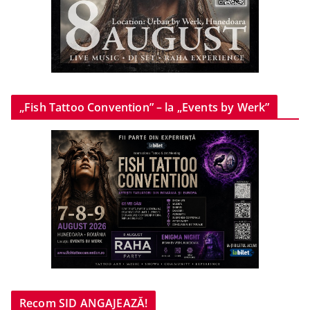
„Fish Tattoo Convention” – la „Events by Werk”
Recom SID ANGAJEAZĂ!