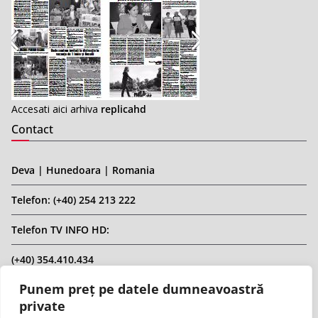
Accesati aici arhiva
replicahd
Contact
Deva | Hunedoara | Romania
Telefon: (+40) 254 213 222
Telefon TV INFO HD:
(+40) 354.410.434
Punem preț pe datele dumneavoastră
Email: infohd20@gmail.com
private