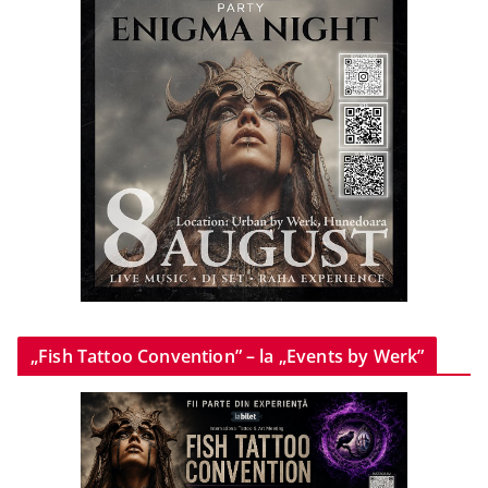
„Fish Tattoo Convention” – la „Events by Werk”