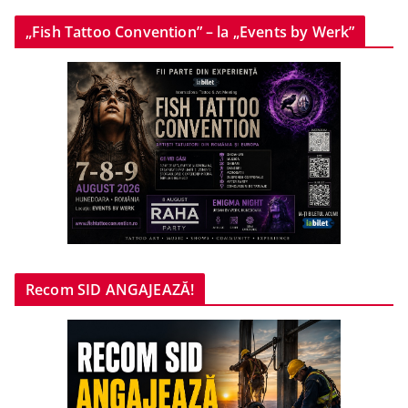
„Fish Tattoo Convention” – la „Events by Werk”
Recom SID ANGAJEAZĂ!