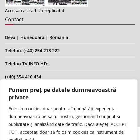
Accesati aici arhiva
replicahd
Contact
Deva | Hunedoara | Romania
Telefon: (+40) 254 213 222
Telefon TV INFO HD:
(+40) 354.410.434
Punem preț pe datele dumneavoastră
Email: infohd20@gmail.com
private
Website: www.replicahd.ro
Folosim cookies doar pentru a îmbunătăți experiența
dumneavoastră pe saitul nostru, gestionând conținut și
publicitate și analizând date de trafic. Dacă alegeți ACCEPT
TOT, acceptați doar să folosim cookies ca instrument de
analiză. Atât!