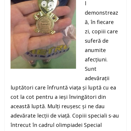
l
demonstreaz
ă, în fiecare
zi, copiii care
suferă de
anumite
afecțiuni.
Sunt
adevărații
luptători care înfruntă viața și luptă cu ea
cot la cot pentru a ieși învingători din
aceastã luptă. Mulți reușesc și ne dau
adevărate lecții de viață. Copiii speciali s-au
întrecut în cadrul olimpiadei Special