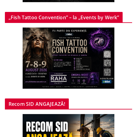
„Fish Tattoo Convention” – la „Events by Werk”
Recom SID ANGAJEAZĂ!