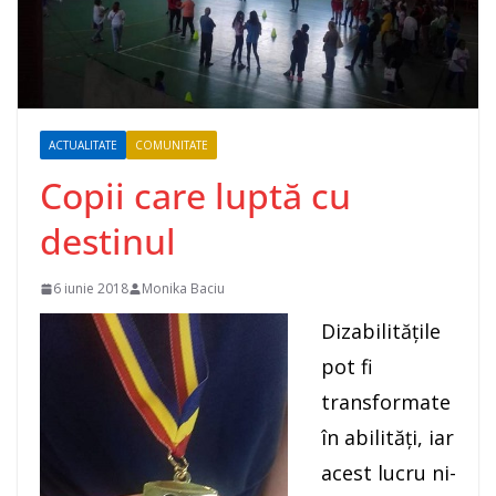
ACTUALITATE
COMUNITATE
Copii care luptă cu
destinul
6 iunie 2018
Monika Baciu
Dizabilitățile
pot fi
transformate
în abilități, iar
acest lucru ni-