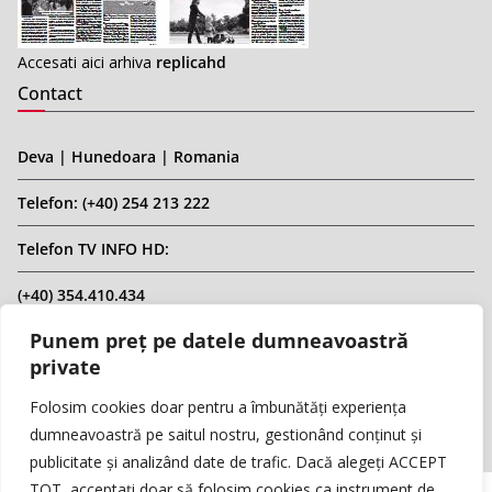
Accesati aici arhiva
replicahd
Contact
Deva | Hunedoara | Romania
Telefon: (+40) 254 213 222
Telefon TV INFO HD:
(+40) 354.410.434
Punem preț pe datele dumneavoastră
Email: infohd20@gmail.com
private
Website: www.replicahd.ro
Folosim cookies doar pentru a îmbunătăți experiența
dumneavoastră pe saitul nostru, gestionând conținut și
publicitate și analizând date de trafic. Dacă alegeți ACCEPT
TOT, acceptați doar să folosim cookies ca instrument de