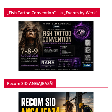
„Fish Tattoo Convention” – la „Events by Werk”
Recom SID ANGAJEAZĂ!