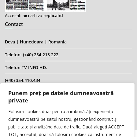
Accesati aici arhiva
replicahd
Contact
Deva | Hunedoara | Romania
Telefon: (+40) 254 213 222
Telefon TV INFO HD:
(+40) 354.410.434
Punem preț pe datele dumneavoastră
Email: infohd20@gmail.com
private
Website: www.replicahd.ro
Folosim cookies doar pentru a îmbunătăți experiența
dumneavoastră pe saitul nostru, gestionând conținut și
publicitate și analizând date de trafic. Dacă alegeți ACCEPT
TOT, acceptați doar să folosim cookies ca instrument de