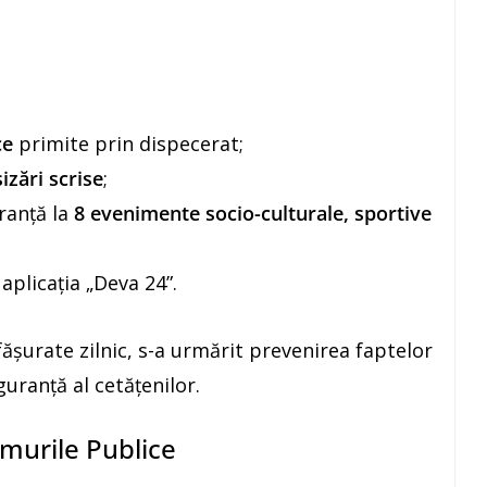
ce
primite prin dispecerat;
izări scrise
;
ranță la
8 evenimente socio-culturale, sportive
aplicația „Deva 24”.
ășurate zilnic, s-a urmărit prevenirea faptelor
guranță al cetățenilor.
umurile Publice