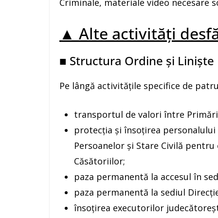
Criminale, materiale video necesare s
▲ Alte activități desf
■ Structura Ordine și Liniște
Pe lângă activitățile specifice de patrul
transportul de valori între Primări
protecția și însoțirea personalului
Persoanelor și Stare Civilă pentru o
Căsătoriilor;
paza permanentă la accesul în sedi
paza permanentă la sediul Direcție
însoțirea executorilor judecătoreș