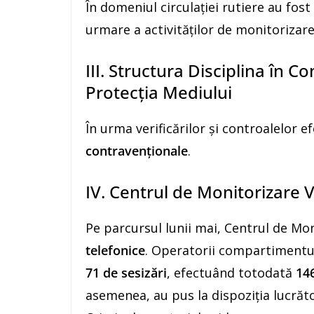
În domeniul circulației rutiere au fost
urmare a activităților de monitorizare
III. Structura Disciplina în Co
Protecția Mediului
În urma verificărilor și controalelor e
contravenționale
.
IV. Centrul de Monitorizare V
Pe parcursul lunii mai, Centrul de Mo
telefonice
. Operatorii compartimentul
71 de sesizări
, efectuând totodată
146
asemenea, au pus la dispoziția lucrător