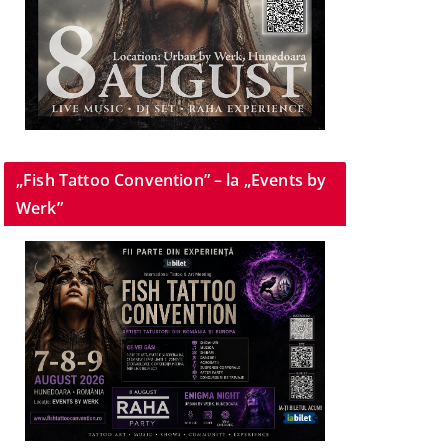
„Fish Tattoo Convention” – la „Events by
Werk”