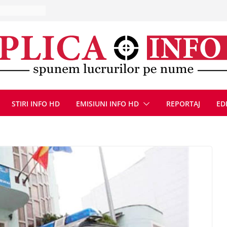
ut a fost
bărbat este
 de acasă
 10 – 16
că, 9 august
STIRI INFO HD
EMISIUNI INFO HD
REPORTAJ
ED