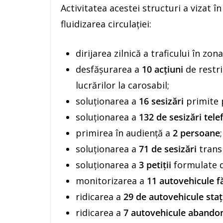
Activitatea acestei structuri a vizat în
fluidizarea circulației:
dirijarea zilnică a traficului în zo
desfășurarea a
10 acțiuni
de restri
lucrărilor la carosabil;
soluționarea a
16 sesizări
primite p
soluționarea a
132 de sesizări tele
primirea în audiență a
2 persoane
;
soluționarea a
71 de sesizări
trans
soluționarea a
3 petiții
formulate d
monitorizarea a
11 autovehicule 
ridicarea a
29 de autovehicule sta
ridicarea a
7 autovehicule abando