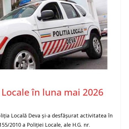
i Locale în luna mai 2026
iția Locală Deva și-a desfășurat activitatea în
55/2010 a Poliției Locale, ale H.G. nr.