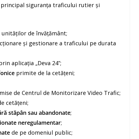
 principal siguranța traficului rutier și
na unităților de învățământ;
cționare și gestionare a traficului pe durata
rin aplicația „Deva 24”;
fonice
primite de la cetățeni;
mise de Centrul de Monitorizare Video Trafic;
e cetățeni;
fără stăpân sau abandonate
;
ționate neregulamentar
;
nate
de pe domeniul public;