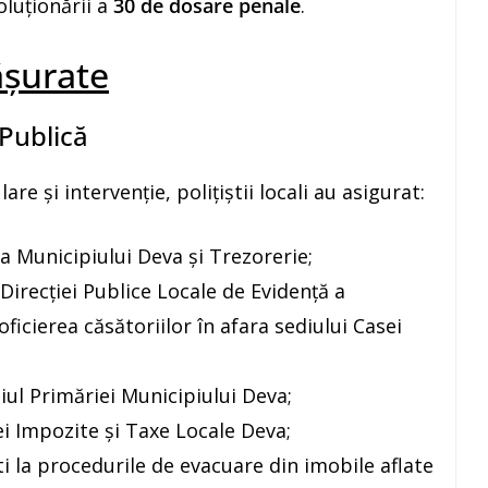
oluționării a
30 de dosare penale
.
ășurate
 Publică
are și intervenție, polițiștii locali au asigurat:
a Municipiului Deva și Trezorerie;
 Direcției Publice Locale de Evidență a
ficierea căsătoriilor în afara sediului Casei
ul Primăriei Municipiului Deva;
i Impozite și Taxe Locale Deva;
ti la procedurile de evacuare din imobile aflate