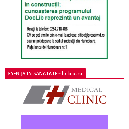
ESENȚA ÎN SĂNĂTATE – hclinic.ro