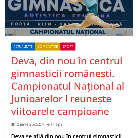
ACTUALITATE
COMUNITATE
SPORT
Deva, din nou în centrul
gimnasticii românești.
Campionatul Național al
Junioarelor I reunește
viitoarele campioane
12 iunie 2026
Mirela Popa
Deva se află din nou în centrul gimnasticii