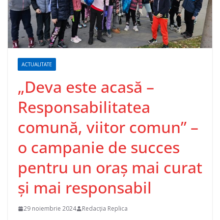
ACTUALITATE
„Deva este acasă –
Responsabilitatea
comună, viitor comun” –
o campanie de succes
pentru un oraș mai curat
și mai responsabil
29 noiembrie 2024
Redacția Replica