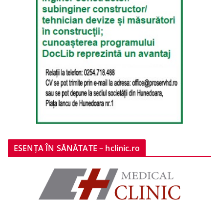
ESENȚA ÎN SĂNĂTATE – hclinic.ro