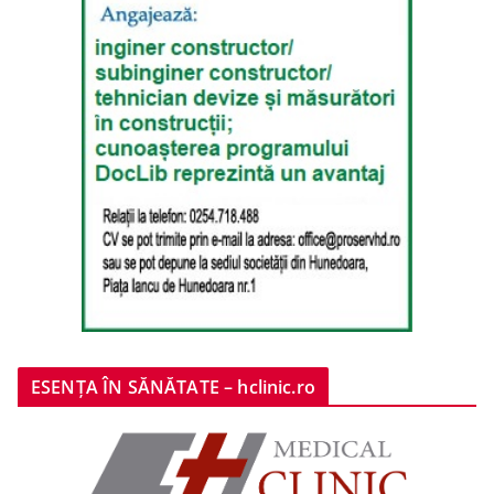
ESENȚA ÎN SĂNĂTATE – hclinic.ro