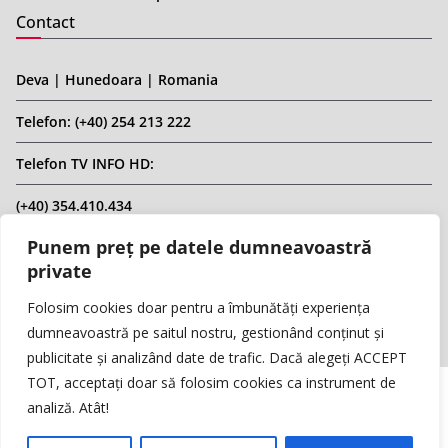
Contact
Deva | Hunedoara | Romania
Telefon: (+40) 254 213 222
Telefon TV INFO HD:
(+40) 354.410.434
Punem preț pe datele dumneavoastră
Email: infohd20@gmail.com
private
Website: www.replicahd.ro
Folosim cookies doar pentru a îmbunătăți experiența
dumneavoastră pe saitul nostru, gestionând conținut și
publicitate și analizând date de trafic. Dacă alegeți ACCEPT
TOT, acceptați doar să folosim cookies ca instrument de
analiză. Atât!
Copyright © REPLICA & INFO HD TV. Toate drepturile rezervate.
Interzisă preluarea de conținut fără specificarea sursei.