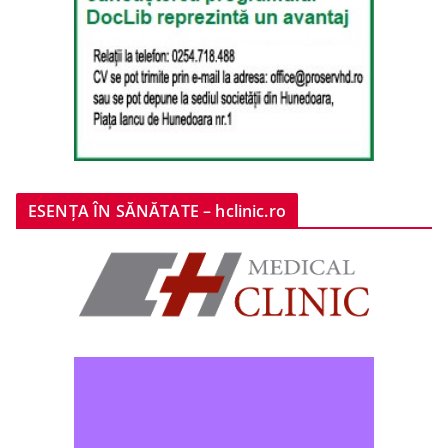
ESENȚA ÎN SĂNĂTATE – hclinic.ro