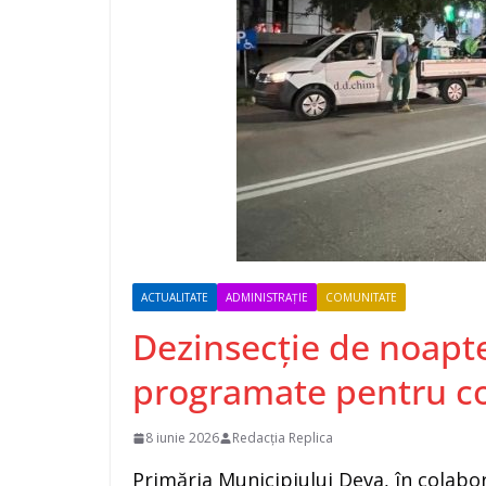
ACTUALITATE
ADMINISTRAȚIE
COMUNITATE
Dezinsecție de noapte
programate pentru co
8 iunie 2026
Redacția Replica
Primăria Municipiului Deva, în colab