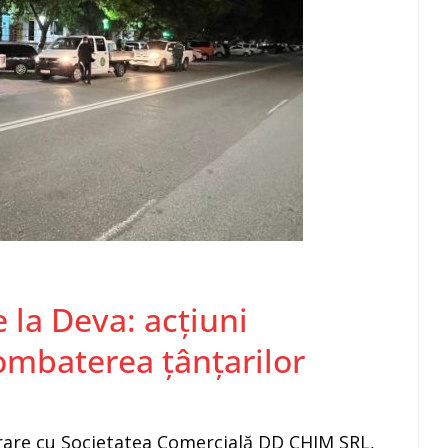
 la Deva: acțiuni
mbaterea țânțarilor
orare cu Societatea Comercială DD CHIM SRL,