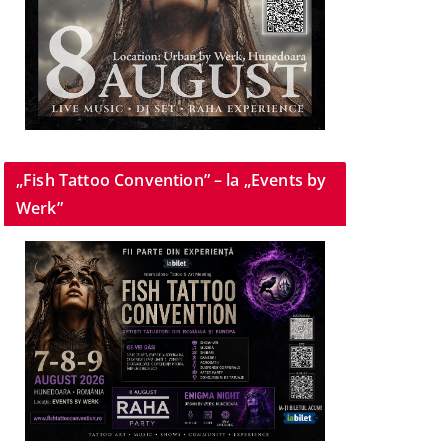
„Fish Tattoo Convention” – la „Events by
Werk”