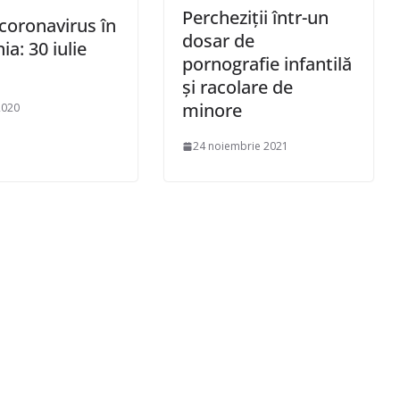
Percheziţii într-un
 coronavirus în
dosar de
a: 30 iulie
pornografie infantilă
şi racolare de
minore
2020
24 noiembrie 2021