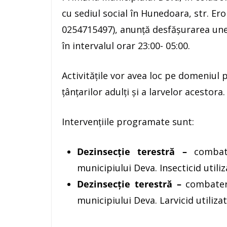
cu sediul social în Hunedoara, str. Ero
0254715497), anunță desfășurarea unei 
în intervalul orar 23:00- 05:00.
Activitățile vor avea loc pe domeniul 
țânțarilor adulți și a larvelor acestora.
Intervențiile programate sunt:
Dezinsecție terestră –
combat
municipiului Deva. Insecticid utiliz
Dezinsecție terestră –
combater
municipiului Deva. Larvicid utilizat