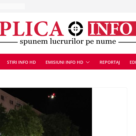
10 – 16
ă, 9 august
u
Deva, după
fum
l se
 FOTO)
STIRI INFO HD
EMISIUNI INFO HD
REPORTAJ
ED