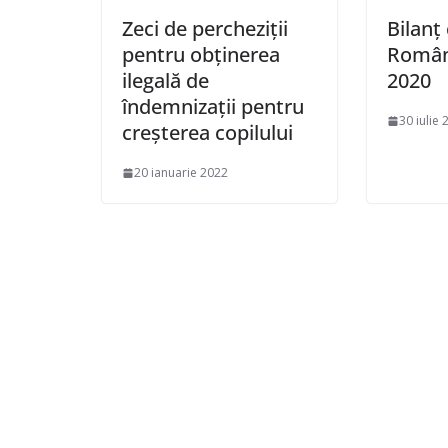
Zeci de percheziții
Bilanț
pentru obținerea
Români
ilegală de
2020
îndemnizații pentru
30 iulie 
creșterea copilului
20 ianuarie 2022