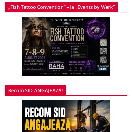
„Fish Tattoo Convention” – la „Events by Werk”
Recom SID ANGAJEAZĂ!