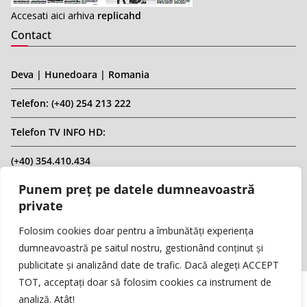
Accesati aici arhiva
replicahd
Contact
Deva | Hunedoara | Romania
Telefon: (+40) 254 213 222
Telefon TV INFO HD:
(+40) 354.410.434
Punem preț pe datele dumneavoastră
Email: infohd20@gmail.com
private
Website: www.replicahd.ro
Folosim cookies doar pentru a îmbunătăți experiența
dumneavoastră pe saitul nostru, gestionând conținut și
publicitate și analizând date de trafic. Dacă alegeți ACCEPT
TOT, acceptați doar să folosim cookies ca instrument de
analiză. Atât!