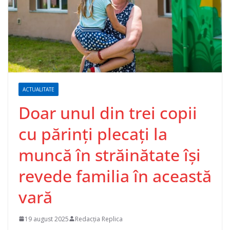
ACTUALITATE
Doar unul din trei copii
cu părinți plecați la
muncă în străinătate își
revede familia în această
vară
19 august 2025
Redacția Replica