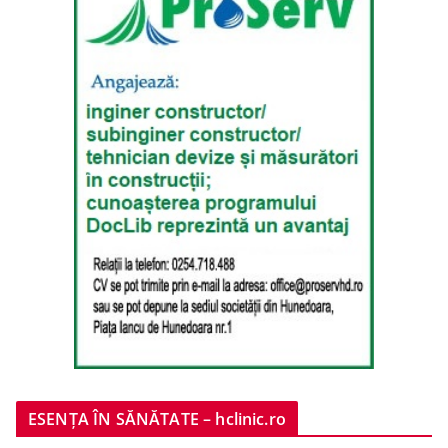
ESENȚA ÎN SĂNĂTATE – hclinic.ro