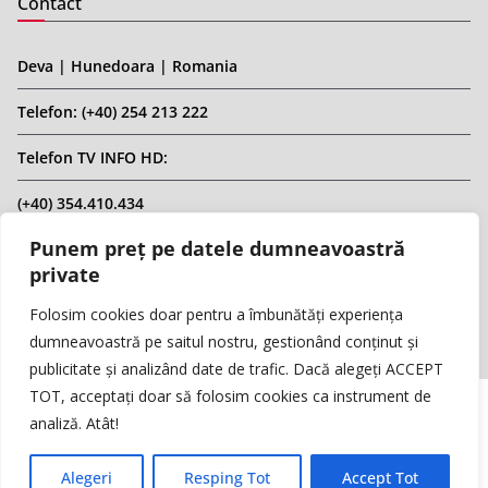
Contact
Deva | Hunedoara | Romania
Telefon: (+40) 254 213 222
Telefon TV INFO HD:
(+40) 354.410.434
Punem preț pe datele dumneavoastră
Email: infohd20@gmail.com
private
Website: www.replicahd.ro
Folosim cookies doar pentru a îmbunătăți experiența
dumneavoastră pe saitul nostru, gestionând conținut și
publicitate și analizând date de trafic. Dacă alegeți ACCEPT
TOT, acceptați doar să folosim cookies ca instrument de
analiză. Atât!
Copyright © REPLICA & INFO HD TV. Toate drepturile rezervate.
Interzisă preluarea de conținut fără specificarea sursei.
Alegeri
Resping Tot
Accept Tot