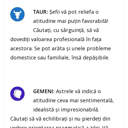
TAUR:
Şefii vă pot reliefa o
atitudine mai puțin favorabilă!
Căutaţi, cu sârguinţă, să vă
dovediţi valoarea profesională în faţa
acestora. Se pot arăta şi unele probleme
domestice sau familiale, însă depăşibile.
GEMENI:
Astrele vă indică o
atitudine ceva mai sentimentală,
idealistă şi impresionabilă.
Căutaţi să vă echilibraţi şi nu pierdeţi din
vedere orientarea pragmatică a zilei. Vă