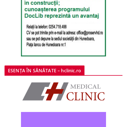
ESENȚA ÎN SĂNĂTATE – hclinic.ro