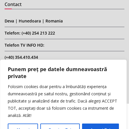
Contact
Deva | Hunedoara | Romania
Telefon: (+40) 254 213 222
Telefon TV INFO HD:
(+40) 354.410.434
Punem preț pe datele dumneavoastră
Email: infohd20@gmail.com
private
Website: www.replicahd.ro
Folosim cookies doar pentru a îmbunătăți experiența
dumneavoastră pe saitul nostru, gestionând conținut și
publicitate și analizând date de trafic. Dacă alegeți ACCEPT
TOT, acceptați doar să folosim cookies ca instrument de
analiză. Atât!
Copyright © REPLICA & INFO HD TV. Toate drepturile rezervate.
Interzisă preluarea de conținut fără specificarea sursei.