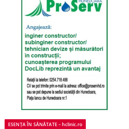
ESENȚA ÎN SĂNĂTATE – hclinic.ro