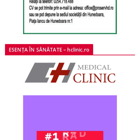
ESENȚA ÎN SĂNĂTATE – hclinic.ro