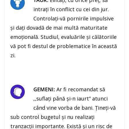
TAUR:
Evitaţi, cu orice preţ, să
intraţi în conflict cu cei din jur.
Controlaţi-vă pornirile impulsive
şi daţi dovadă de mai multă maturitate
emoţională. Studiul, evaluările şi călătoriile
vă pot fi destul de problematice în această
zi.
GEMENI:
Ar fi recomandat să
,,suflaţi până şi-n iaurt” atunci
când vine vorba de bani. Ţineţi-vă
sub control bugetul şi nu realizaţi
tranzacţii importante. Există şi un risc de