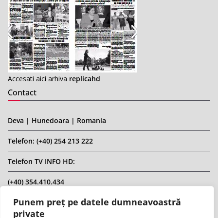
Accesati aici arhiva
replicahd
Contact
Deva | Hunedoara | Romania
Telefon: (+40) 254 213 222
Telefon TV INFO HD:
(+40) 354.410.434
Punem preț pe datele dumneavoastră
Email: infohd20@gmail.com
private