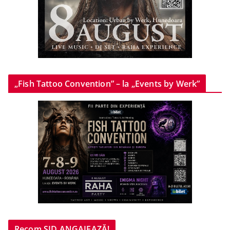
„Fish Tattoo Convention” – la „Events by Werk”
Recom SID ANGAJEAZĂ!