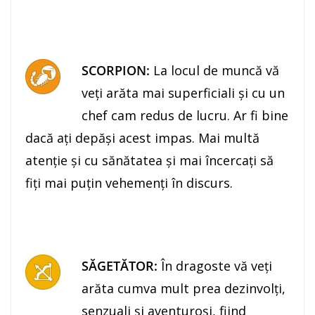
SCORPION:
La locul de muncă vă
veţi arăta mai superficiali şi cu un
chef cam redus de lucru. Ar fi bine
dacă aţi depăşi acest impas. Mai multă
atenţie şi cu sănătatea şi mai încercaţi să
fiţi mai puţin vehemenţi în discurs.
SĂGETĂTOR:
În dragoste vă veţi
arăta cumva mult prea dezinvolţi,
senzuali şi aventuroşi, fiind