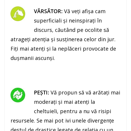
VĂRSĂTOR:
Vă veţi afişa cam
superficiali şi neinspiraţi în
discurs, căutând pe ocolite să
atrageţi atenţia şi susţinerea celor din jur.
Fiţi mai atenţi şi la neplăceri provocate de
duşmanii ascunşi.
PEŞTI:
Vă propun să vă arătaţi mai
moderaţi şi mai atenţi la
cheltuieli, pentru a nu vă risipi
resursele. Se mai pot ivi unele divergenţe
destul de drastice legate de relaţia cu un