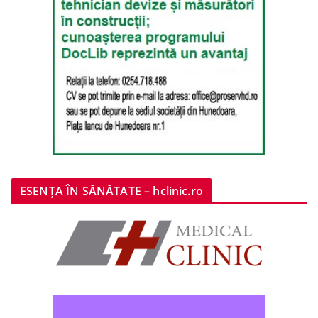
ESENȚA ÎN SĂNĂTATE – hclinic.ro