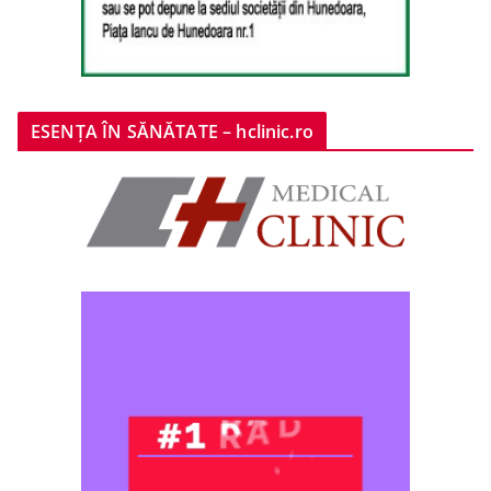
ESENȚA ÎN SĂNĂTATE – hclinic.ro