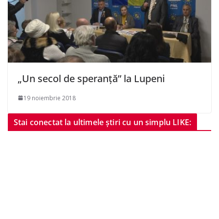
„Un secol de speranță” la Lupeni
19 noiembrie 2018
Stai conectat la ultimele știri cu un simplu LIKE: