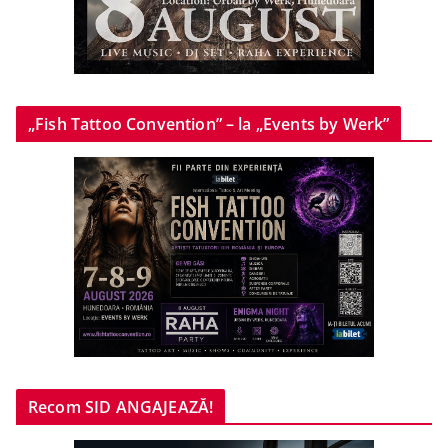
„Fish Tattoo Convention” – la „Events by Werk”
Recom SID ANGAJEAZĂ!