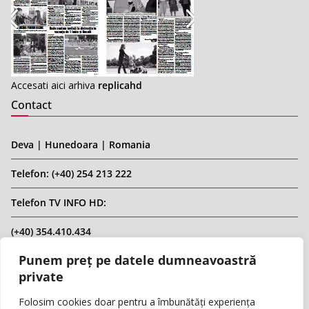
Accesati aici arhiva
replicahd
Contact
Deva | Hunedoara | Romania
Telefon: (+40) 254 213 222
Telefon TV INFO HD:
(+40) 354.410.434
Punem preț pe datele dumneavoastră
Email: infohd20@gmail.com
private
Website: www.replicahd.ro
Folosim cookies doar pentru a îmbunătăți experiența