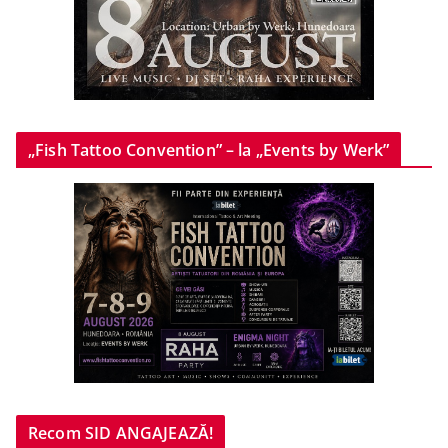
„Fish Tattoo Convention” – la „Events by Werk”
Recom SID ANGAJEAZĂ!