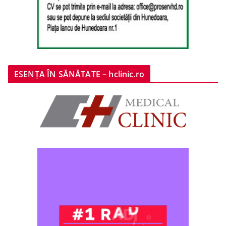
ESENȚA ÎN SĂNĂTATE – hclinic.ro