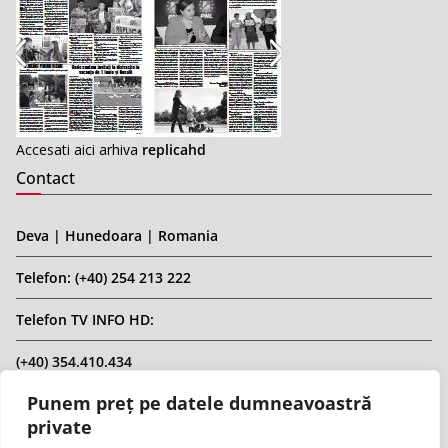
Accesati aici arhiva
replicahd
Contact
Deva | Hunedoara | Romania
Telefon: (+40) 254 213 222
Telefon TV INFO HD:
(+40) 354.410.434
Punem preț pe datele dumneavoastră
Email: infohd20@gmail.com
private