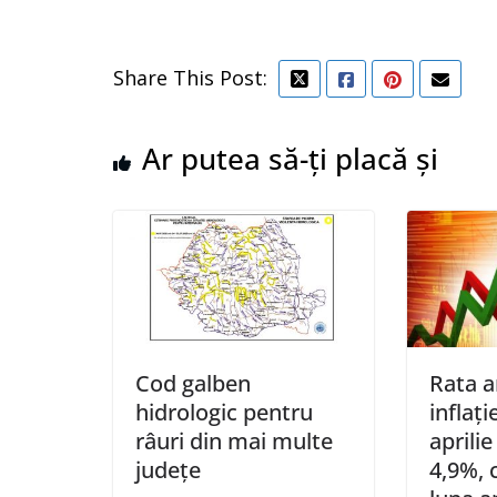
Share This Post:
Ar putea să-ți placă și
Cod galben
Rata a
hidrologic pentru
inflaţi
râuri din mai multe
aprili
judeţe
4,9%, 