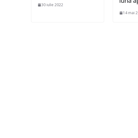
luna a
30 iulie 2022
14 mai 