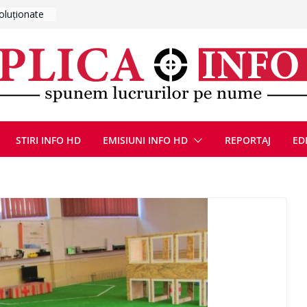
– bilanțul
E
ȚIE ÎN
STIRI INFO HD
EMISIUNI INFO HD
REPORTAJ
ED