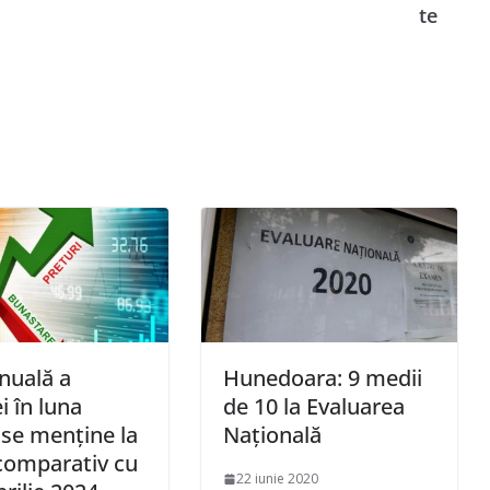
te
nuală a
Hunedoara: 9 medii
ei în luna
de 10 la Evaluarea
e se menţine la
Națională
comparativ cu
22 iunie 2020