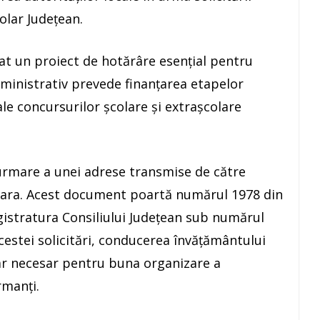
olar Județean.
at un proiect de hotărâre esențial pentru
administrativ prevede finanțarea etapelor
le concursurilor școlare și extrașcolare
a urmare a unei adrese transmise de către
oara. Acest document poartă numărul 1978 din
egistratura Consiliului Județean sub numărul
acestei solicitări, conducerea învățământului
iar necesar pentru buna organizare a
rmanți.