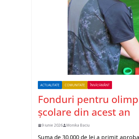
ACTUALITATE
COMUNITATE
ÎNVĂȚĂMÂNT
Fonduri pentru olimpi
școlare din acest an
9 iunie 2026
Monika Baciu
Suma de 30.000 de lei a primit aprobar