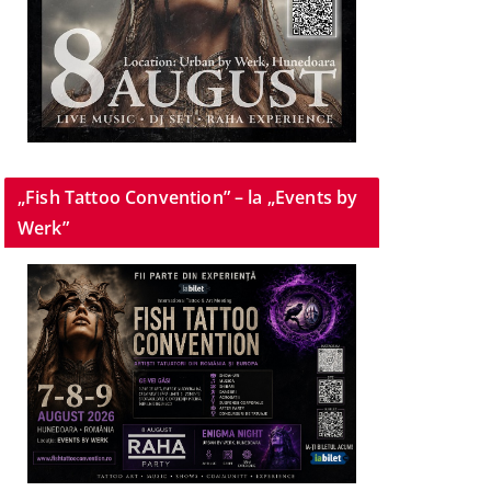
„Fish Tattoo Convention” – la „Events by
Werk”