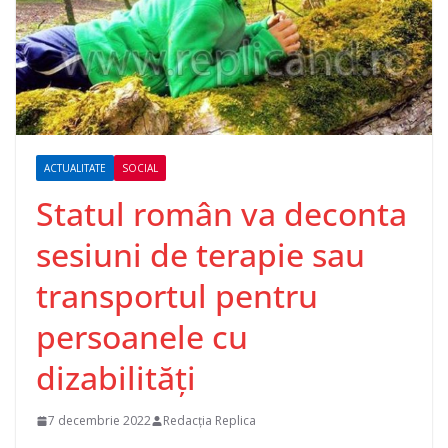
ACTUALITATE
SOCIAL
Statul român va deconta
sesiuni de terapie sau
transportul pentru
persoanele cu
dizabilităţi
7 decembrie 2022
Redacția Replica