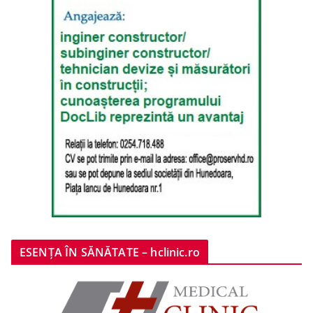
ESENȚA ÎN SĂNĂTATE – hclinic.ro