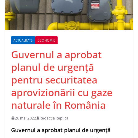
ACTUALITATE
ECONOMIE
Guvernul a aprobat
planul de urgenţă
pentru securitatea
aprovizionării cu gaze
naturale în România
26 mai 2022
Redacția Replica
Guvernul a aprobat planul de urgenţă