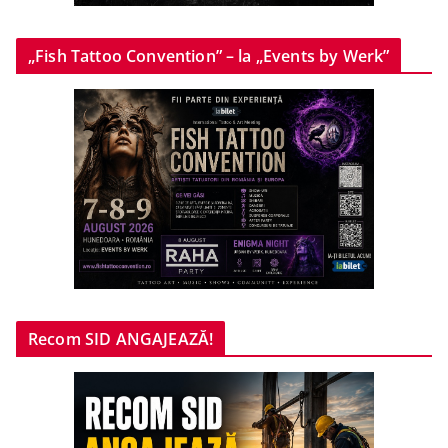
„Fish Tattoo Convention” – la „Events by Werk”
Recom SID ANGAJEAZĂ!