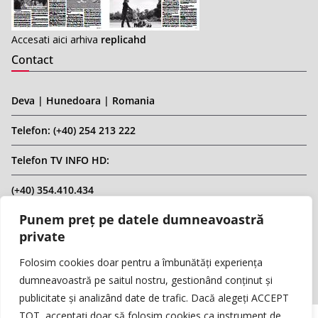
Accesati aici arhiva
replicahd
Contact
Deva | Hunedoara | Romania
Telefon: (+40) 254 213 222
Telefon TV INFO HD:
(+40) 354.410.434
Punem preț pe datele dumneavoastră
Email: infohd20@gmail.com
private
Website: www.replicahd.ro
Folosim cookies doar pentru a îmbunătăți experiența
dumneavoastră pe saitul nostru, gestionând conținut și
publicitate și analizând date de trafic. Dacă alegeți ACCEPT
TOT, acceptați doar să folosim cookies ca instrument de