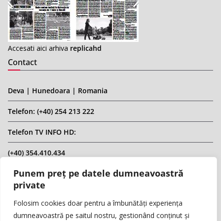
Accesati aici arhiva
replicahd
Contact
Deva | Hunedoara | Romania
Telefon: (+40) 254 213 222
Telefon TV INFO HD:
(+40) 354.410.434
Punem preț pe datele dumneavoastră
Email: infohd20@gmail.com
private
Website: www.replicahd.ro
Folosim cookies doar pentru a îmbunătăți experiența
dumneavoastră pe saitul nostru, gestionând conținut și