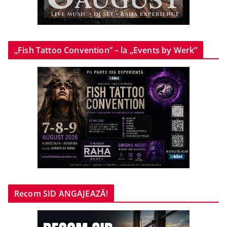
„Fish Tattoo Convention” – la „Events by Werk”
Recom SID ANGAJEAZĂ!