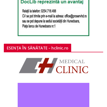
ESENȚA ÎN SĂNĂTATE – hclinic.ro