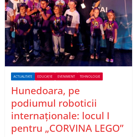
ACTUALITATE
EDUCAȚIE
EVENIMENT
TEHNOLOGIE
Hunedoara, pe
podiumul roboticii
internaționale: locul I
pentru „CORVINA LEGO”