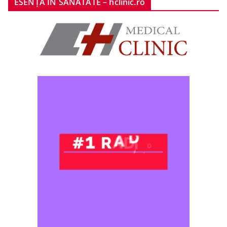
ESENȚA ÎN SĂNĂTATE – hclinic.ro