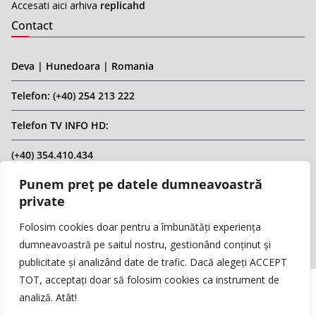
Accesati aici arhiva
replicahd
Contact
Deva | Hunedoara | Romania
Telefon: (+40) 254 213 222
Telefon TV INFO HD:
(+40) 354.410.434
Punem preț pe datele dumneavoastră
Email: infohd20@gmail.com
private
Website: www.replicahd.ro
Folosim cookies doar pentru a îmbunătăți experiența
dumneavoastră pe saitul nostru, gestionând conținut și
publicitate și analizând date de trafic. Dacă alegeți ACCEPT
TOT, acceptați doar să folosim cookies ca instrument de
analiză. Atât!
Copyright © REPLICA & INFO HD TV. Toate drepturile rezervate.