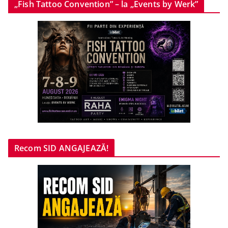
„Fish Tattoo Convention” – la „Events by Werk”
Recom SID ANGAJEAZĂ!