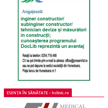
ESENȚA ÎN SĂNĂTATE – hclinic.ro