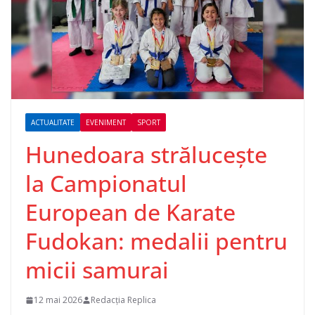
ACTUALITATE
EVENIMENT
SPORT
Hunedoara strălucește
la Campionatul
European de Karate
Fudokan: medalii pentru
micii samurai
12 mai 2026
Redacția Replica