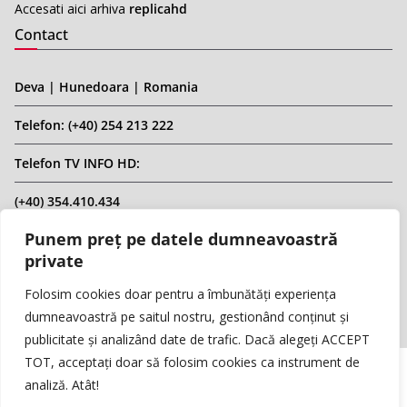
Accesati aici arhiva
replicahd
Contact
Deva | Hunedoara | Romania
Telefon: (+40) 254 213 222
Telefon TV INFO HD:
(+40) 354.410.434
Punem preț pe datele dumneavoastră
Email: infohd20@gmail.com
private
Website: www.replicahd.ro
Folosim cookies doar pentru a îmbunătăți experiența
dumneavoastră pe saitul nostru, gestionând conținut și
publicitate și analizând date de trafic. Dacă alegeți ACCEPT
TOT, acceptați doar să folosim cookies ca instrument de
analiză. Atât!
Copyright © REPLICA & INFO HD TV. Toate drepturile rezervate.