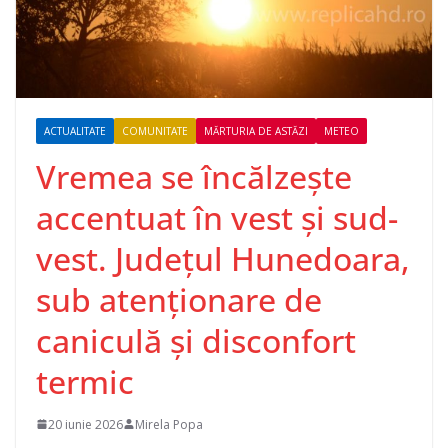
ACTUALITATE
COMUNITATE
MĂRTURIA DE ASTĂZI
METEO
Vremea se încălzește
accentuat în vest și sud-
vest. Județul Hunedoara,
sub atenționare de
caniculă și disconfort
termic
20 iunie 2026
Mirela Popa