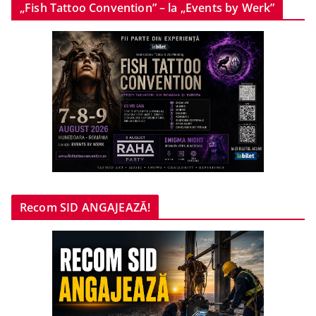
„Fish Tattoo Convention” – la „Events by Werk”
Recom SID ANGAJEAZĂ!