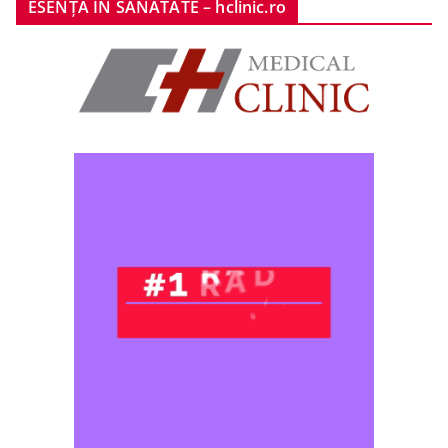
ESENȚA ÎN SĂNĂTATE – hclinic.ro