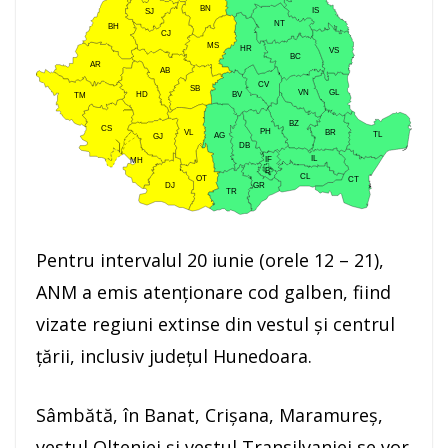
Pentru intervalul 20 iunie (orele 12 – 21),
ANM a emis atenționare cod galben, fiind
vizate regiuni extinse din vestul și centrul
țării, inclusiv județul Hunedoara.
Sâmbătă, în Banat, Crișana, Maramureș,
vestul Olteniei și vestul Transilvaniei se vor