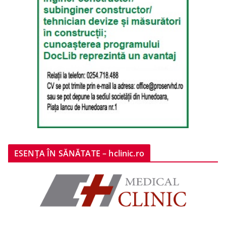
ESENȚA ÎN SĂNĂTATE – hclinic.ro