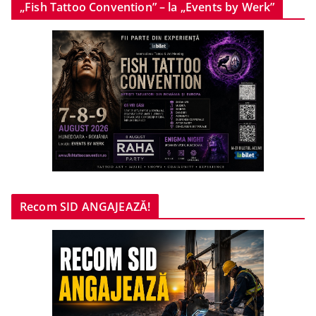
„Fish Tattoo Convention” – la „Events by Werk”
Recom SID ANGAJEAZĂ!