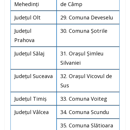
Mehedinţi
de Câmp
Judeţul Olt
29. Comuna Deveselu
Judeţul
30. Comuna Şotrile
Prahova
Judeţul Sălaj
31. Oraşul Şimleu
Silvaniei
Judeţul Suceava
32. Oraşul Vicovul de
Sus
Judeţul Timiş
33. Comuna Voiteg
Judeţul Vâlcea
34. Comuna Scundu
35. Comuna Slătioara