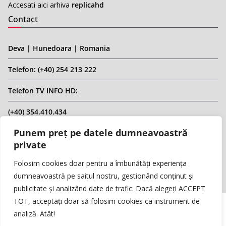
Accesati aici arhiva
replicahd
Contact
Deva | Hunedoara | Romania
Telefon: (+40) 254 213 222
Telefon TV INFO HD:
(+40) 354.410.434
Punem preț pe datele dumneavoastră
Email: infohd20@gmail.com
private
Website: www.replicahd.ro
Folosim cookies doar pentru a îmbunătăți experiența
dumneavoastră pe saitul nostru, gestionând conținut și
publicitate și analizând date de trafic. Dacă alegeți ACCEPT
TOT, acceptați doar să folosim cookies ca instrument de
analiză. Atât!
Copyright © REPLICA & INFO HD TV. Toate drepturile rezervate.