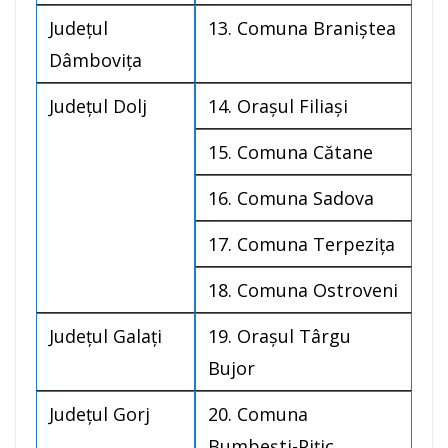
Judeţul
13. Comuna Braniştea
Dâmboviţa
Judeţul Dolj
14. Oraşul Filiaşi
15. Comuna Cătane
16. Comuna Sadova
17. Comuna Terpeziţa
18. Comuna Ostroveni
Judeţul Galaţi
19. Oraşul Târgu
Bujor
Judeţul Gorj
20. Comuna
Bumbeşti-Piţic