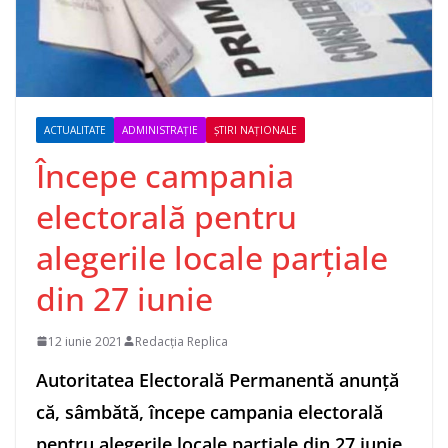
ACTUALITATE
ADMINISTRAȚIE
ȘTIRI NAȚIONALE
Începe campania
electorală pentru
alegerile locale parţiale
din 27 iunie
12 iunie 2021
Redacția Replica
Autoritatea Electorală Permanentă anunţă
că, sâmbătă, începe campania electorală
pentru alegerile locale parţiale din 27 iunie.