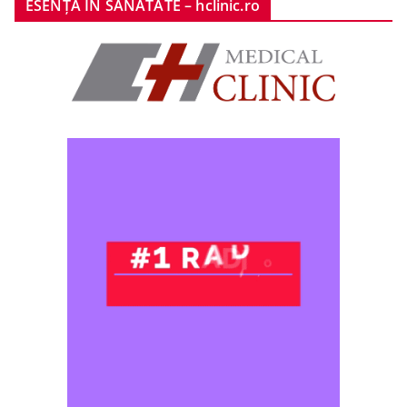
ESENȚA ÎN SĂNĂTATE – hclinic.ro