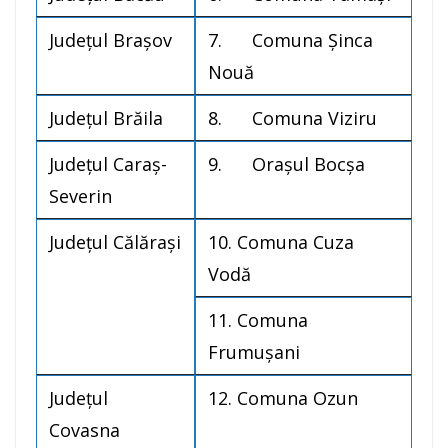
Judeţul Braşov
7. Comuna Şinca
Nouă
Judeţul Brăila
8. Comuna Viziru
Judeţul Caraş-
9. Oraşul Bocşa
Severin
Judeţul Călăraşi
10. Comuna Cuza
Vodă
11. Comuna
Frumuşani
Judeţul
12. Comuna Ozun
Covasna