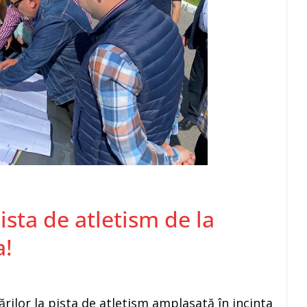
ista de atletism de la
a!
rilor la pista de atletism amplasată în incinta