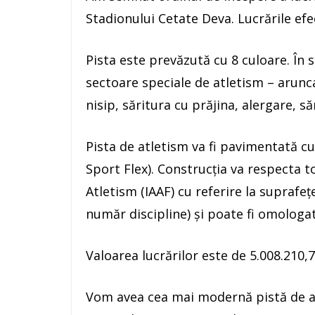
Stadionului Cetate Deva. Lucrările efec
Pista este prevăzută cu 8 culoare. În 
sectoare speciale de atletism – arunca
nisip, săritura cu prăjina, alergare, să
Pista de atletism va fi pavimentată c
Sport Flex). Construcția va respecta t
Atletism (IAAF) cu referire la suprafeț
număr discipline) și poate fi omologa
Valoarea lucrărilor este de 5.008.210,75
Vom avea cea mai modernă pistă de a