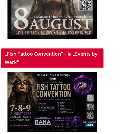
„Fish Tattoo Convention” – la „Events by
Werk”