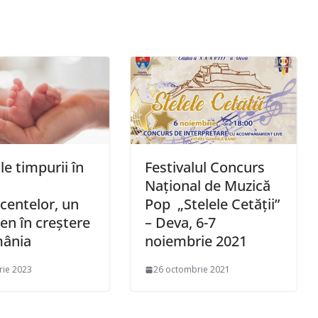
le timpurii în
Festivalul Concurs
Național de Muzică
centelor, un
Pop „Stelele Cetății”
n în creștere
– Deva, 6-7
mânia
noiembrie 2021
rie 2023
26 octombrie 2021