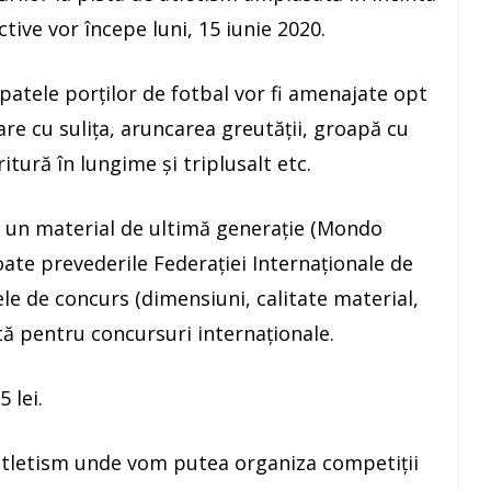
tive vor începe luni, 15 iunie 2020.
spatele porților de fotbal vor fi amenajate opt
re cu sulița, aruncarea greutății, groapă cu
ritură în lungime și triplusalt etc.
u un material de ultimă generație (Mondo
oate prevederile Federației Internaționale de
ele de concurs (dimensiuni, calitate material,
tă pentru concursuri internaționale.
 lei.
tletism unde vom putea organiza competiții