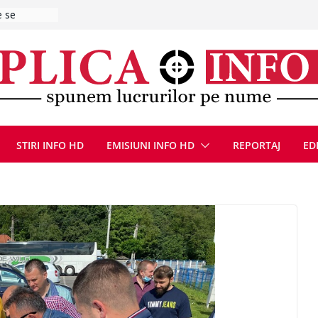
ă de
zat după ce
ugust 2026
at cu un
Bărbatul a
i/ Bărbat
negociere cu
nțat un
STIRI INFO HD
EMISIUNI INFO HD
REPORTAJ
ED
ațe
scopere Evul
rei
 luna