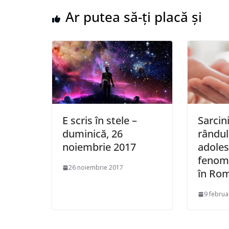
Ar putea să-ți placă și
E scris în stele –
Sarcini
duminică, 26
rândul
noiembrie 2017
adoles
fenome
26 noiembrie 2017
în Ro
9 februa