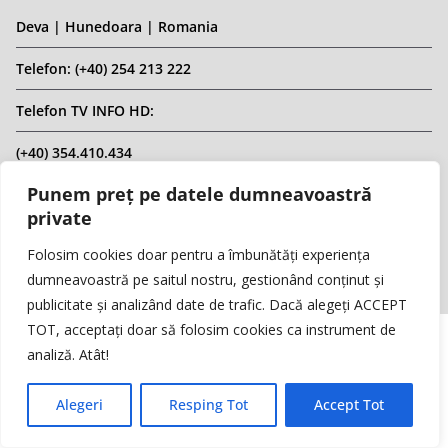
Deva | Hunedoara | Romania
Telefon: (+40) 254 213 222
Telefon TV INFO HD:
(+40) 354.410.434
Punem preț pe datele dumneavoastră
Email: infohd20@gmail.com
private
Website: www.replicahd.ro
Folosim cookies doar pentru a îmbunătăți experiența
dumneavoastră pe saitul nostru, gestionând conținut și
publicitate și analizând date de trafic. Dacă alegeți ACCEPT
TOT, acceptați doar să folosim cookies ca instrument de
analiză. Atât!
Copyright © REPLICA & INFO HD TV. Toate drepturile rezervate.
Interzisă preluarea de conținut fără specificarea sursei.
Alegeri
Resping Tot
Accept Tot