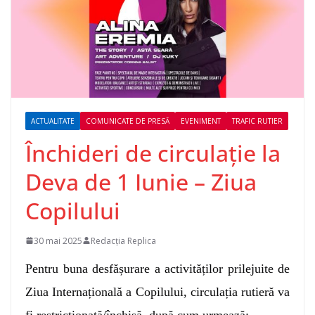
ACTUALITATE
COMUNICATE DE PRESĂ
EVENIMENT
TRAFIC RUTIER
Închideri de circulație la
Deva de 1 Iunie – Ziua
Copilului
30 mai 2025
Redacția Replica
Pentru buna desfășurare a activităților prilejuite de
Ziua Internațională a Copilului, circulația rutieră va
fi restricționată/închisă, după cum urmează: