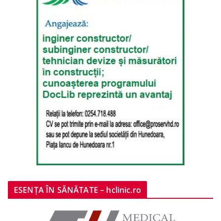
ESENȚA ÎN SĂNĂTATE – hclinic.ro