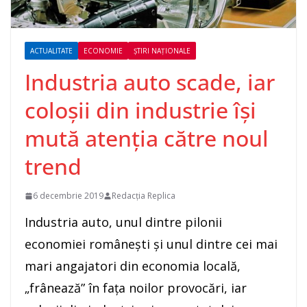
ACTUALITATE
ECONOMIE
ȘTIRI NAȚIONALE
Industria auto scade, iar
coloşii din industrie îşi
mută atenţia către noul
trend
6 decembrie 2019
Redacția Replica
Industria auto, unul dintre pilonii
economiei româneşti şi unul dintre cei mai
mari angajatori din economia locală,
„frânează” în faţa noilor provocări, iar