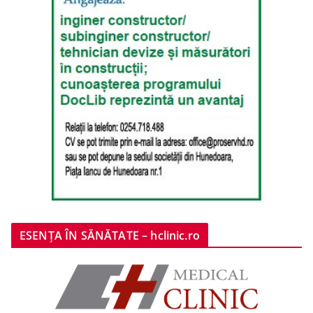
ESENȚA ÎN SĂNĂTATE – hclinic.ro