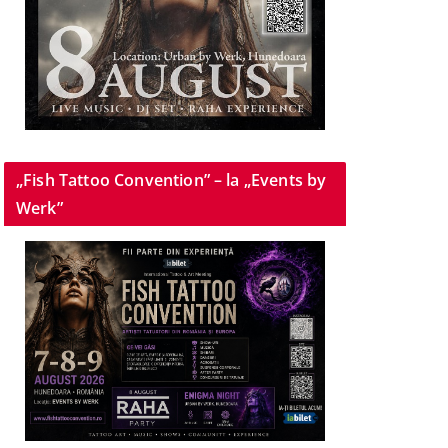
„Fish Tattoo Convention” – la „Events by
Werk”