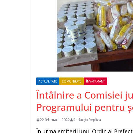
ACTUALITATE
COMUNITATE
ÎNVĂȚĂMÂNT
Întâlnire a Comisiei 
Programului pentru șc
22 februarie 2022
Redacția Replica
În urma emiterii unui Ordin al Prefect