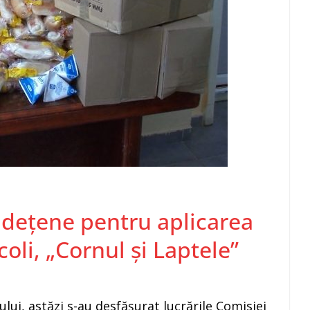
județene pentru aplicarea
oli, „Cornul și Laptele”
ului, astăzi s-au desfășurat lucrările Comisiei