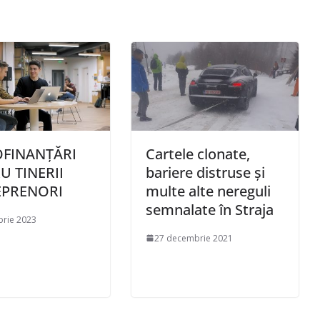
FINANȚĂRI
Cartele clonate,
U TINERII
bariere distruse și
EPRENORI
multe alte nereguli
semnalate în Straja
brie 2023
27 decembrie 2021