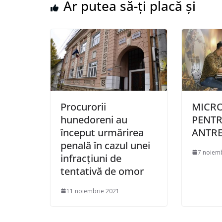
Ar putea să-ți placă și
Procurorii
MICRO
hunedoreni au
PENTR
început urmărirea
ANTR
penală în cazul unei
7 noiem
infracțiuni de
tentativă de omor
11 noiembrie 2021