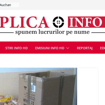
umplut de
l se
 FOTO)
, 8 august
la Uricani.
rcerați
 parapet
viață din
STIRI INFO HD
EMISIUNI INFO HD
REPORTAJ
ED
eună cu