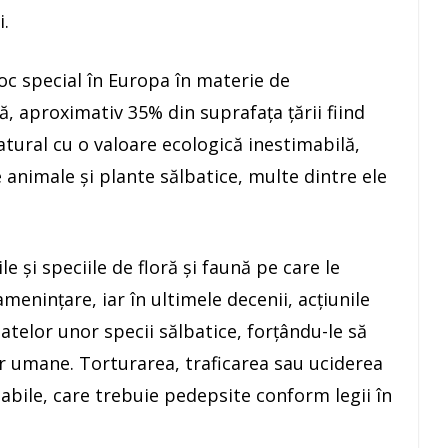
i.
c special în Europa în materie de
că, aproximativ 35% din suprafaţa ţării fiind
tural cu o valoare ecologică inestimabilă,
 animale şi plante sălbatice, multe dintre ele
e şi speciile de floră şi faună pe care le
meninţare, iar în ultimele decenii, acţiunile
telor unor specii sălbatice, forţându-le să
r umane. Torturarea, traficarea sau uciderea
abile, care trebuie pedepsite conform legii în