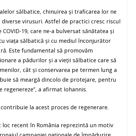
elor sălbatice, chinuirea şi traficarea lor ne
iverse virusuri. Astfel de practici cresc riscul
 COVID-19, care ne-a bulversat sănătatea şi
 cu viaţa sălbatică şi cu mediul înconjurător
stră. Este fundamental să promovăm
nare a pădurilor şi a vieţii sălbatice care să
menilor, cât şi conservarea pe termen lung a
ebuie să meargă dincolo de protejare, pentru
e regenereze”, a afirmat Iohannis.
 contribuie la acest proces de regenerare.
t loc recent în România reprezintă un motiv
ronajul campaniei naţionale de împădurire