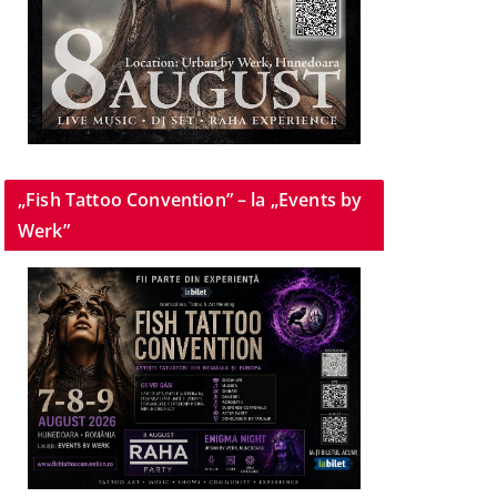
„Fish Tattoo Convention” – la „Events by
Werk”