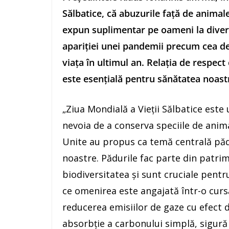
Sălbatice, că abuzurile faţă de animalel
expun suplimentar pe oameni la diverse
apariţiei unei pandemii precum cea de
viaţa în ultimul an. Relaţia de respect
este esenţială pentru sănătatea noastră
„Ziua Mondială a Vieţii Sălbatice este 
nevoia de a conserva speciile de anima
Unite au propus ca temă centrală păduri
noastre. Pădurile fac parte din patri
biodiversitatea şi sunt cruciale pent
ce omenirea este angajată într-o curs
reducerea emisiilor de gaze cu efect 
absorbţie a carbonului simplă, sigură ş