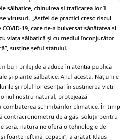
e sălbatice, chinuirea şi traficarea lor îi
 virusuri. „Astfel de practici cresc riscul
 COVID-19, care ne-a bulversat sănătatea şi
 cu viaţa sălbatică şi cu mediul înconjurător
”, susţine şeful statului.
un bun prilej de a aduce în atenţia publică
le şi plante sălbatice. Anul acesta, Naţiunile
le şi rolul lor esenţial în susţinerea vieţii
moniul nostru natural, protejează
ru combaterea schimbărilor climatice. În timp
ă contracronometru de a găsi soluţii pentru
de seră, natura ne oferă o tehnologie de
i foarte ieftină: copacii”, a arătat Klaus