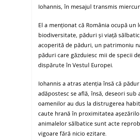
Iohannis, în mesajul transmis miercur
El a menţionat că România ocupă un lo
biodiversitate, păduri şi viaţă sălbati
acoperită de păduri, un patrimoniu na
păduri care găzduiesc mii de specii de
dispărute în Vestul Europei.
Iohannis a atras atenţia însă că păduril
adăpostesc se află, însă, deseori sub a
oamenilor au dus la distrugerea habita
caute hrană în proximitatea aşezărilo
animalelor sălbatice sunt acte reprob
vigoare fără nicio ezitare.