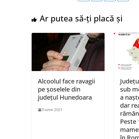
Ar putea să-ți placă și
Alcoolul face ravagii
Județu
pe șoselele din
sub me
județul Hunedoara
a naște
dar re
9 iunie 2021
rămân
Peste 
mame 
în Rom