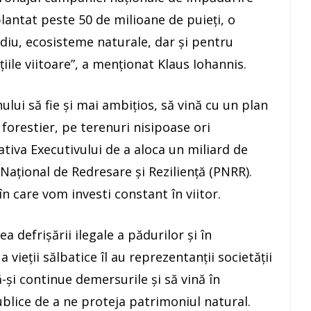
antat peste 50 de milioane de puieţi, o
ediu, ecosisteme naturale, dar şi pentru
ile viitoare”, a menţionat Klaus Iohannis.
ului să fie şi mai ambiţios, să vină cu un plan
 forestier, pe terenuri nisipoase ori
iativa Executivului de a aloca un miliard de
Naţional de Redresare şi Rezilienţă (PNRR).
în care vom investi constant în viitor.
 defrişării ilegale a pădurilor şi în
a vieţii sălbatice îl au reprezentanţii societăţii
ă-şi continue demersurile şi să vină în
ublice de a ne proteja patrimoniul natural.