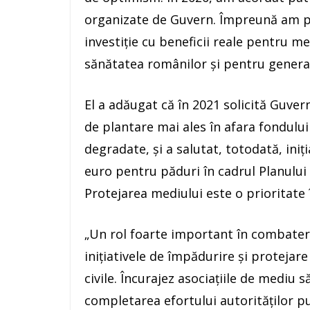
organizate de Guvern. Împreună am pl
investiţie cu beneficii reale pentru m
sănătatea românilor şi pentru generaţi
El a adăugat că în 2021 solicită Guvern
de plantare mai ales în afara fondului
degradate, şi a salutat, totodată, iniţ
euro pentru păduri în cadrul Planului 
Protejarea mediului este o prioritate 
„Un rol foarte important în combaterea
iniţiativele de împădurire şi protejare 
civile. Încurajez asociaţiile de mediu s
completarea efortului autorităţilor p