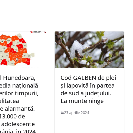
l Hunedoara,
Cod GALBEN de ploi
dia națională
și lapoviță în partea
rilor timpurii,
de sud a județului.
alitatea
La munte ninge
e alarmantă.
23 aprilie 2024
13.000 de
adolescente
ânia, în 2024