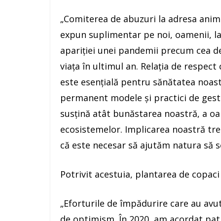
„Comiterea de abuzuri la adresa animal
expun suplimentar pe noi, oamenii, la d
apariţiei unei pandemii precum cea de
viaţa în ultimul an. Relaţia de respect
este esenţială pentru sănătatea noa
permanent modele şi practici de gestio
susţină atât bunăstarea noastră, a oa
ecosistemelor. Implicarea noastră tr
că este necesar să ajutăm natura să s
Potrivit acestuia, plantarea de copaci
„Eforturile de împădurire care au avu
de optimism. În 2020, am acordat pat