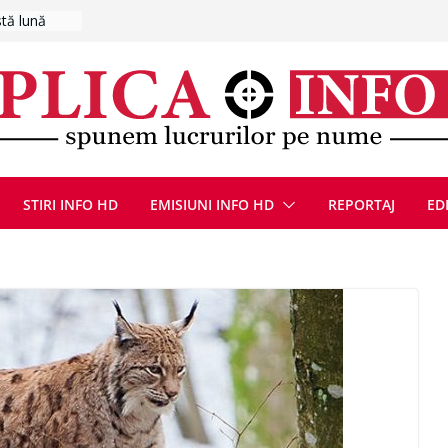
ă de
zat după ce
ugust 2026
at cu un
Bărbatul a
i/ Bărbat
negociere cu
nțat un
ațe
STIRI INFO HD
EMISIUNI INFO HD
REPORTAJ
ED
scopere Evul
rei
 luna
care ies la
n această