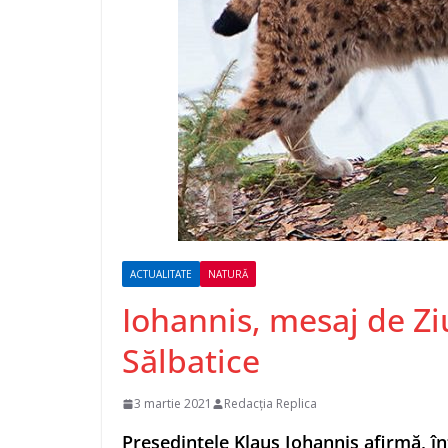
ACTUALITATE
NATURĂ
Iohannis, mesaj de Zi
Sălbatice
3 martie 2021
Redacția Replica
Preşedintele Klaus Iohannis afirmă, în