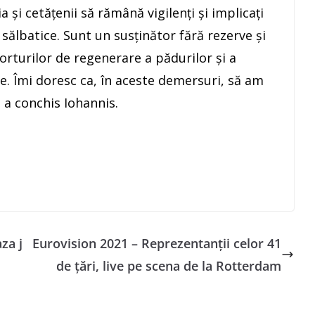
a şi cetăţenii să rămână vigilenţi şi implicaţi
i sălbatice. Sunt un susţinător fără rezerve şi
orturilor de regenerare a pădurilor şi a
ce. Îmi doresc ca, în aceste demersuri, să am
 a conchis Iohannis.
aza j
Eurovision 2021 – Reprezentanţii celor 41
de ţări, live pe scena de la Rotterdam