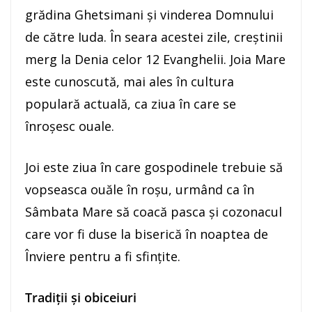
grădina Ghetsimani şi vinderea Domnului
de către Iuda. În seara acestei zile, creştinii
merg la Denia celor 12 Evanghelii. Joia Mare
este cunoscută, mai ales în cultura
populară actuală, ca ziua în care se
înroşesc ouale.
Joi este ziua în care gospodinele trebuie să
vopseasca ouăle în roşu, urmând ca în
Sâmbata Mare să coacă pasca şi cozonacul
care vor fi duse la biserică în noaptea de
Înviere pentru a fi sfinţite.
Tradiţii şi obiceiuri