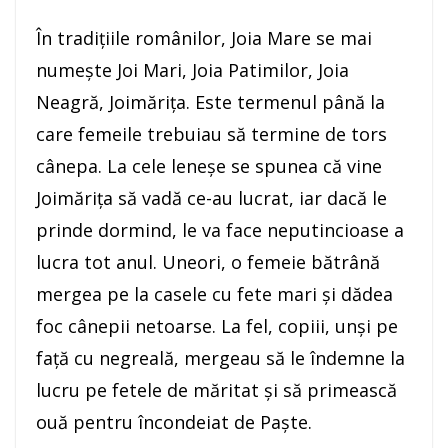
În tradiţiile românilor, Joia Mare se mai
numeşte Joi Mari, Joia Patimilor, Joia
Neagră, Joimăriţa. Este termenul până la
care femeile trebuiau să termine de tors
cânepa. La cele leneşe se spunea că vine
Joimăriţa să vadă ce-au lucrat, iar dacă le
prinde dormind, le va face neputincioase a
lucra tot anul. Uneori, o femeie bătrână
mergea pe la casele cu fete mari şi dădea
foc cânepii netoarse. La fel, copiii, unşi pe
faţă cu negreală, mergeau să le îndemne la
lucru pe fetele de măritat şi să primească
ouă pentru încondeiat de Paşte.