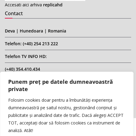
Accesati aici arhiva
replicahd
Contact
Deva | Hunedoara | Romania
Telefon: (+40) 254 213 222
Telefon TV INFO HD:
(+40) 354.410.434
Punem preț pe datele dumneavoastră
Email: infohd20@gmail.com
private
Website: www.replicahd.ro
Folosim cookies doar pentru a îmbunătăți experiența
dumneavoastră pe saitul nostru, gestionând conținut și
publicitate și analizând date de trafic. Dacă alegeți ACCEPT
TOT, acceptați doar să folosim cookies ca instrument de
analiză. Atât!
Copyright © REPLICA & INFO HD TV. Toate drepturile rezervate.