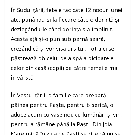
În Sudul ţării, fetele fac câte 12 noduri unei
aţe, punându-şi la fiecare câte o dorinţă şi
dezlegându-le când dorinţa s-a împlinit.
Acesta aţă şi-o pun sub pernă seară,
crezând că-şi vor visa ursitul. Tot aici se
păstrează obiceiul de a spăla picioarele
celor din casă (copii) de către femeile mai
în vârstă.
În Vestul ţării, o familie care prepară
pâinea pentru Paşte, pentru biserică, o
aduce acum cu vase noi, cu lumânări şi vin,
pentru a rămâne până la Paşti. Din Joia
Mare până în ziua de Paşti se zice că nu se