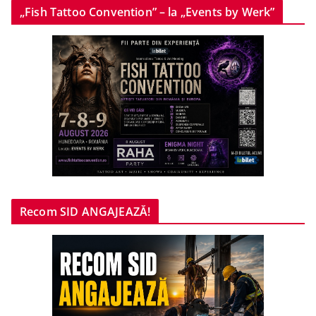
„Fish Tattoo Convention” – la „Events by Werk”
Recom SID ANGAJEAZĂ!