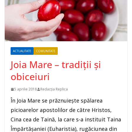
ACTUALITATE
COMUNITATE
Joia Mare – tradiţii şi
obiceiuri
5 aprilie 2018
Redacția Replica
În Joia Mare se prăznuieşte spălarea
picioarelor apostolilor de către Hristos,
Cina cea de Taină, la care s-a instituit Taina
Împărtăşaniei (Euharistia), rugăciunea din