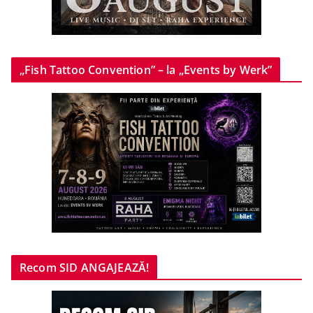
„Fish Tattoo Convention” – la „Events by Werk”
Recom SID ANGAJEAZĂ!