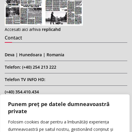
Accesati aici arhiva
replicahd
Contact
Deva | Hunedoara | Romania
Telefon: (+40) 254 213 222
Telefon TV INFO HD:
(+40) 354.410.434
Punem preț pe datele dumneavoastră
Email: infohd20@gmail.com
private
Website: www.replicahd.ro
Folosim cookies doar pentru a îmbunătăți experiența
dumneavoastră pe saitul nostru, gestionând conținut și