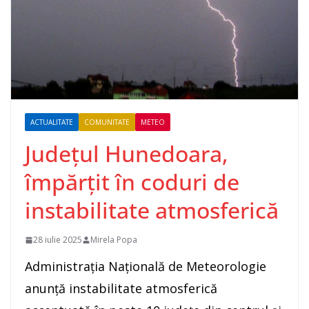
ACTUALITATE
COMUNITATE
METEO
Județul Hunedoara,
împărțit în coduri de
instabilitate atmosferică
28 iulie 2025
Mirela Popa
Administrația Națională de Meteorologie
anunță instabilitate atmosferică