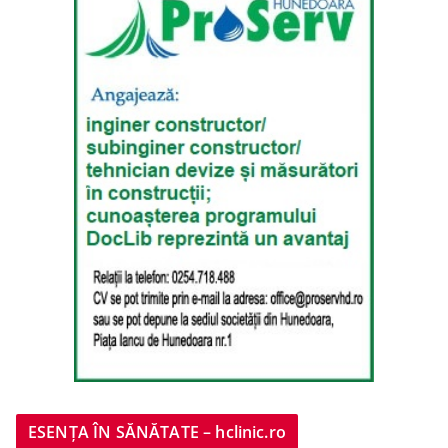
ESENȚA ÎN SĂNĂTATE – hclinic.ro