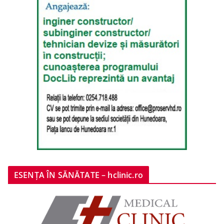
ESENȚA ÎN SĂNĂTATE – hclinic.ro